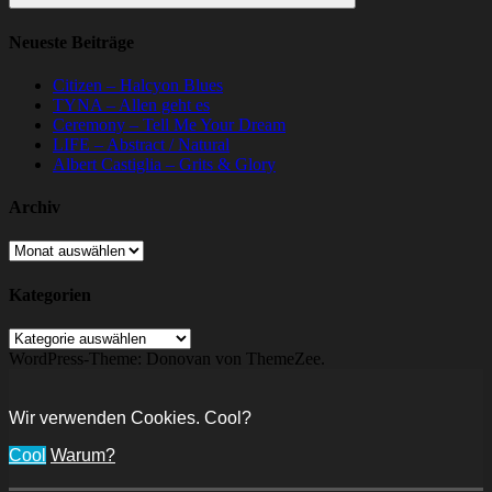
Suchen
Neueste Beiträge
Citizen – Halcyon Blues
TYNA – Allen geht es
Ceremony – Tell Me Your Dream
LIFE – Abstract / Natural
Albert Castiglia – Grits & Glory
Archiv
Archiv
Kategorien
Kategorien
WordPress-Theme: Donovan von ThemeZee.
Wir verwenden Cookies. Cool?
Cool
Warum?