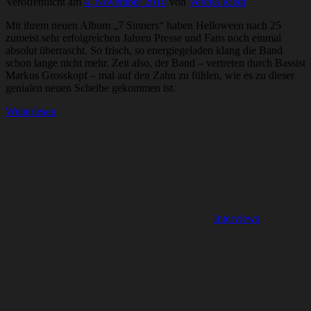
Veröffentlicht am
4. November 2010
von
Verena Riedl
Mit ihrem neuen Album „7 Sinners“ haben Helloween nach 25
zumeist sehr erfolgreichen Jahren Presse und Fans noch einmal
absolut überrascht. So frisch, so energiegeladen klang die Band
schon lange nicht mehr. Zeit also, der Band – vertreten durch Bassist
Markus Grosskopf – mal auf den Zahn zu fühlen, wie es zu dieser
genialen neuen Scheibe gekommen ist.
Weiterlesen
Interviews