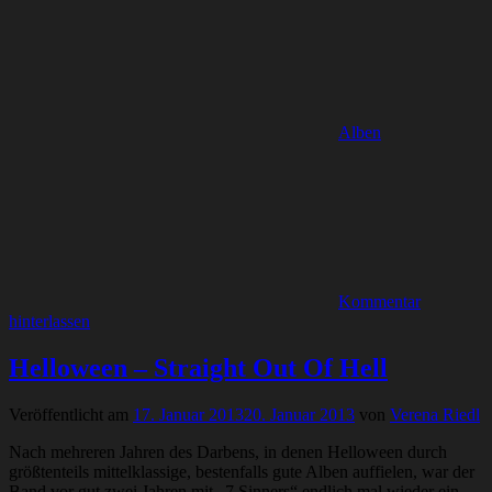
Alben
Kommentar
hinterlassen
Helloween – Straight Out Of Hell
Veröffentlicht am
17. Januar 2013
20. Januar 2013
von
Verena Riedl
Nach mehreren Jahren des Darbens, in denen Helloween durch
größtenteils mittelklassige, bestenfalls gute Alben auffielen, war der
Band vor gut zwei Jahren mit „7 Sinners“ endlich mal wieder ein