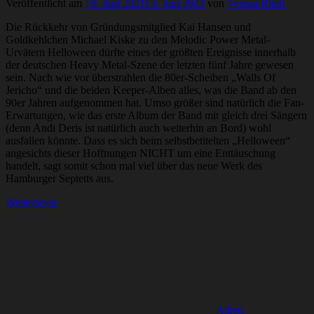
Veröffentlicht am
18. Juni 2021
13. Juni 2021
von
Verena Riedl
Die Rückkehr von Gründungsmitglied Kai Hansen und
Goldkehlchen Michael Kiske zu den Melodic Power Metal-
Urvätern Helloween dürfte eines der größten Ereignisse innerhalb
der deutschen Heavy Metal-Szene der letzten fünf Jahre gewesen
sein. Nach wie vor überstrahlen die 80er-Scheiben „Walls Of
Jericho“ und die beiden Keeper-Alben alles, was die Band ab den
90er Jahren aufgenommen hat. Umso größer sind natürlich die Fan-
Erwartungen, wie das erste Album der Band mit gleich drei Sängern
(denn Andi Deris ist natürlich auch weiterhin an Bord) wohl
ausfallen könnte. Dass es sich beim selbstbetitelten „Helloween“
angesichts dieser Hoffnungen NICHT um eine Enttäuschung
handelt, sagt somit schon mal viel über das neue Werk des
Hamburger Septetts aus.
Weiterlesen
Alben