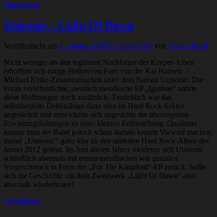
hinterlassen
Unisonic – Light Of Dawn
Veröffentlicht am
1. August 2014
5. August 2014
von
Verena Riedl
Nicht weniger als den legitimen Nachfolger der Keeper-Alben
erhofften sich einige Helloween-Fans von der Kai Hansen- /
Michael Kiske-Zusammenarbeit unter dem Namen Unisonic. Die
vorab veröffentlichte, ziemlich metallische EP „Ignition“ nährte
diese Hoffnungen noch zusätzlich. Tatsächlich war das
selbstbetitelte Debütalbum dann eher im Hard Rock-Sektor
angesiedelt und entwickelte sich angesichts der überzogenen
Erwartungshaltungen zu einer kleinen Enttäuschung. Qualitativ
konnte man der Band jedoch schon damals keinen Vorwurf machen,
zumal „Unisonic“ ganz klar zu den stärksten Hard Rock-Alben des
Jahres 2012 gehört. Im Juni diesen Jahres meldeten sich Unisonic
schließlich abermals mit einem metallischen wie genialen
Vorgeschmack in Form der „For The Kingdom“-EP zurück. Sollte
sich die Geschichte mit dem Zweitwerk „Light Of Dawn“ also
abermals wiederholen?
Weiterlesen