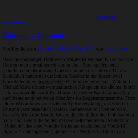
Kommentar
hinterlassen
Unisonic – Unisonic
Veröffentlicht am
28. März 2012
28. März 2012
von
Verena Riedl
Dass die ehemaligen Helloween-Mitglieder Michael Kiske und Kai
Hansen noch einmal gemeinsam in einer Band spielen, stellt
sicherlich eine der größten Überraschungen des Jahres 2012 dar.
Schließlich hatten sich die beiden Musiker in den letzten zwei
Jahrzehnten in entgegengesetzte Richtungen entwickelt. Während
Michael Kiske die schwermetallischen Klänge ein für alle mal hinter
sich lassen wollte, sorgt Kai Hansen bei seiner Band Gamma Ray
auch heute noch bei vielen Metalfans für Begeisterungsstürme. Trotz
allem: Was anfangs noch wie ein Aprilscherz klang, das wird bei
Unisonic jetzt tatsächlich Realität. Gemeinsam mit Dennis Ward,
Kosta Zafiriou und Mandy Meyer, die ebenfalls keine Unbekannten
mehr sind, liefern die beiden mit dem selbstbetitelten Debütalbum
„Unisonic“ das erste (von der im Januar erschienenen Vorab-EP
„Ignition“ mal abgesehen) gemeinsame Werk seit 24 Jahren ab.