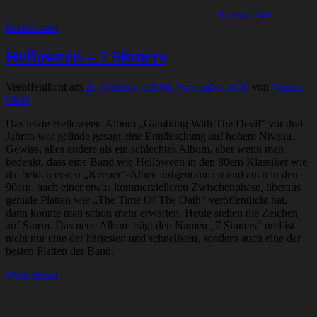
Kommentar
hinterlassen
Helloween – 7 Sinners
Veröffentlicht am
26. Oktober 2010
4. November 2010
von
Verena
Riedl
Das letzte Helloween-Album „Gambling With The Devil“ vor drei
Jahren war gelinde gesagt eine Enttäuschung auf hohem Niveau.
Gewiss, alles andere als ein schlechtes Album, aber wenn man
bedenkt, dass eine Band wie Helloween in den 80ern Klassiker wie
die beiden ersten „Keeper“-Alben aufgenommen und auch in den
90ern, nach einer etwas kommerzielleren Zwischenphase, überaus
geniale Platten wie „The Time Of The Oath“ veröffentlicht hat,
dann konnte man schon mehr erwarten. Heute stehen die Zeichen
auf Sturm. Das neue Album trägt den Namen „7 Sinners“ und ist
nicht nur eine der härtesten und schnellsten, sondern auch eine der
besten Platten der Band.
Weiterlesen