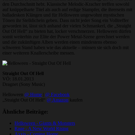
den Durchschnitt hebt. Klassische Melodic-Kracher treffen sowohl
auf knüppelharte Titel als auch auf erdige Stampfer, die ihrerseits mit
balladesken Klängen und für Helloween ungewohnt mystischen
Tönen ihr Stelldichein geben. Dass nicht jeder Song ein Volltreffer
geworden ist, lässt sich anhand der vielen Schmankerl, die „Straight
Out Of Hell“ zu bieten hat, locker verschmerzen. Helloween dürfen
somit weiterhin zur Elite der Power Metal-Szene gerechnet werden
und die zukünftigen Alben werden einen mindestens ebenso
schweren Stand haben wie das aktuelle – müssen sie sich doch mit
einer weiteren Knallerscheibe messen.
Straight Out Of Hell
VÖ: 18.01.2013
Dragnet (Sony Music)
Helloween
@ Home
|
@ Facebook
„Straight Out Of Hell“
@ Amazon
kaufen
Ähnliche Beiträge:
Helloween - Giants & Monsters
Rage - A New World Rising
Axxis - Coming Home