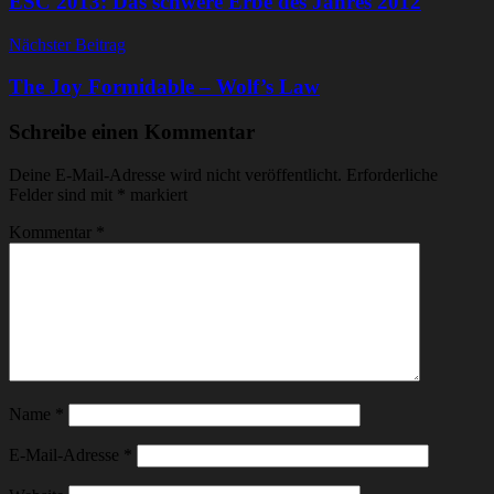
ESC 2013: Das schwere Erbe des Jahres 2012
Nächster Beitrag
The Joy Formidable – Wolf’s Law
Schreibe einen Kommentar
Deine E-Mail-Adresse wird nicht veröffentlicht.
Erforderliche
Felder sind mit
*
markiert
Kommentar
*
Name
*
E-Mail-Adresse
*