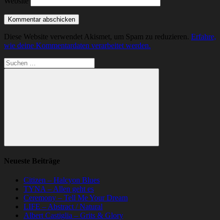
Website
Diese Website verwendet Akismet, um Spam zu reduzieren.
Erfahre,
wie deine Kommentardaten verarbeitet werden.
Suchen
nach:
Suchen
Neueste Beiträge
Citizen – Halcyon Blues
TYNA – Allen geht es
Ceremony – Tell Me Your Dream
LIFE – Abstract / Natural
Albert Castiglia – Grits & Glory