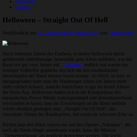
Impressum
Kontakt
Helloween – Straight Out Of Hell
Veröffentlicht am
17. Januar 2013
20. Januar 2013
von
Verena Riedl
Nach mehreren Jahren des Darbens, in denen Helloween durch
größtenteils mittelklassige, bestenfalls gute Alben auffielen, war der
Band vor gut zwei Jahren mit
„7 Sinners“
endlich mal wieder ein
richtiger Volltreffer geglückt, der sich mit den musikalischen
Sternstunden der Band messen lassen konnte. So frisch, so hart, so
energiegeladen hatte man die Hamburger schon seit Jahren nicht
mehr erleben können, manche bezeichnen es gar als bestes Album
der Deris-Ära. Helloween hatten sich in die Königsklasse des
europäischen Power Metals zurückgekämpft und dementsprechend
verwundert es kaum, dass die Erwartungen an die Band seitdem
wieder deutlich gestiegen sind. „Straight Out Of Hell“, das
vierzehnte Album der Bandkarriere, tritt somit ein schweres Erbe an.
Richtet man den Blick vorerst nur auf den Opener „Nabataea“, der
auch als Vorab-Single auserkoren wurde, kann die Mission
‚Titelverteidigung‘ als geglückt bezeichnet werden. Die leicht