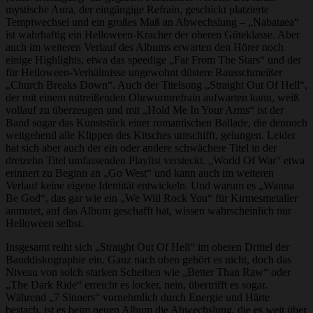
mystische Aura, der eingängige Refrain, geschickt platzierte
Tempiwechsel und ein großes Maß an Abwechslung – „Nabataea“
ist wahrhaftig ein Helloween-Kracher der oberen Güteklasse. Aber
auch im weiteren Verlauf des Albums erwarten den Hörer noch
einige Highlights, etwa das speedige „Far From The Stars“ und der
für Helloween-Verhältnisse ungewohnt düstere Rausschmeißer
„Church Breaks Down“. Auch der Titelsong „Straight Out Of Hell“,
der mit einem mitreißenden Ohrwurmrefrain aufwarten kann, weiß
vollauf zu überzeugen und mit „Hold Me In Your Arms“ ist der
Band sogar das Kunststück einer romantischen Ballade, die dennoch
weitgehend alle Klippen des Kitsches umschifft, gelungen. Leider
hat sich aber auch der ein oder andere schwächere Titel in der
dreizehn Titel umfassenden Playlist versteckt. „World Of War“ etwa
erinnert zu Beginn an „Go West“ und kann auch im weiteren
Verlauf keine eigene Identität entwickeln. Und warum es „Wanna
Be God“, das gar wie ein „We Will Rock You“ für Kirmesmetaller
anmutet, auf das Album geschafft hat, wissen wahrscheinlich nur
Helloween selbst.
Insgesamt reiht sich „Straight Out Of Hell“ im oberen Drittel der
Banddiskographie ein. Ganz nach oben gehört es nicht, doch das
Niveau von solch starken Scheiben wie „Better Than Raw“ oder
„The Dark Ride“ erreicht es locker, nein, übertrifft es sogar.
Während „7 Sinners“ vornehmlich durch Energie und Härte
bestach, ist es beim neuen Album die Abwechslung, die es weit über