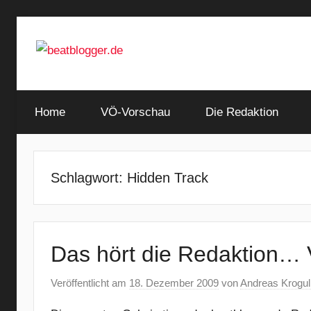
Zum
Inhalt
springen
…
beatblogger.de
and
Home
the
VÖ-Vorschau
Die Redaktion
beat
goes
on
Schlagwort:
Hidden Track
Das hört die Redaktion… V
Veröffentlicht am
18. Dezember 2009
von
Andreas Krogul