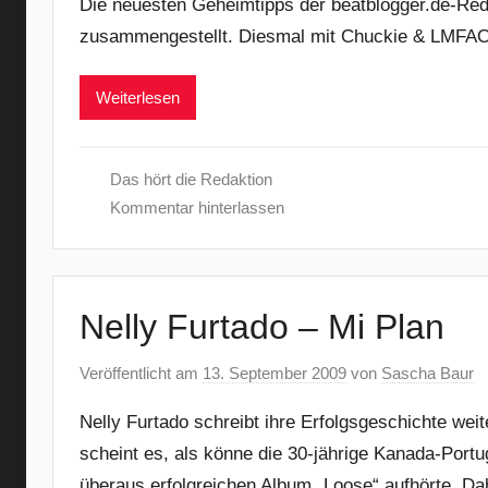
Die neuesten Geheimtipps der beatblogger.de-Red
zusammengestellt. Diesmal mit Chuckie & LMFAO,
Weiterlesen
Das hört die Redaktion
Kommentar hinterlassen
Nelly Furtado – Mi Plan
Veröffentlicht am
13. September 2009
von
Sascha Baur
Nelly Furtado schreibt ihre Erfolgsgeschichte weite
scheint es, als könne die 30-jährige Kanada-Portu
überaus erfolgreichen Album „Loose“ aufhörte. Dab