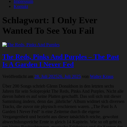
Impressum
Kontakt
Schlagwort:
I Only Ever
Wanted To See You Fail
The Reds, Pinks And Purples – The Past
Is A Garden I Never Fed
Veröffentlicht am
28. Juli 2025
26. Juli 2025
von
Walter Kraus
Über 200 Songs schrieb Glenn Donaldson in den letzten sechs
Jahren für sein Soloprojekt The Reds, Pinks And Purples. Nicht alle
davon haben es auf seine Platten geschafft. Das soll sich mit dieser
Sammlung ändern, denn das ‚jährliche‘ Album widmet sich diversen
Tracks, die zuvor nie physisch erschienen waren. „The Past Is A
Garden I Never Fed“ is eine Zeitreise durch die eigene
Vergangenheit und bezieht aus dieser tatsächlich reiche, gewohnt
abwechslungsreiche Ernte in gleich 14 Kapiteln. Wie so oft geht es
um kleine Beobachtungen, magische Erlebnisse und die Sorgen des