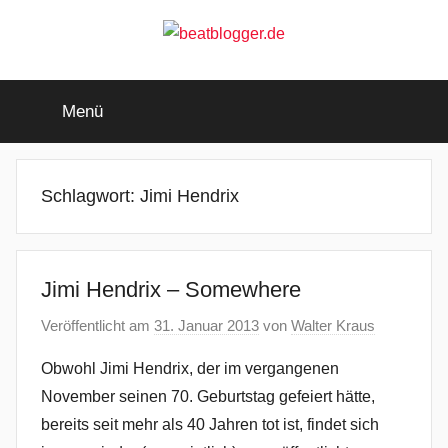
Zum
Inhalt
springen
beatblogger.de
…
and
Menü
the
beat
goes
on
Schlagwort:
Jimi Hendrix
Jimi Hendrix – Somewhere
Veröffentlicht am
31. Januar 2013
von
Walter Kraus
Obwohl Jimi Hendrix, der im vergangenen
November seinen 70. Geburtstag gefeiert hätte,
bereits seit mehr als 40 Jahren tot ist, findet sich