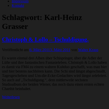
Impressum
Kontakt
Schlagwort:
Karl-Heinz
Grasser
Christoph & Lollo – Tschuldigung.
Veröffentlicht am
6. März 2011
3. März 2011
von
Walter Kraus
Es waren einmal drei Alben über Schispringer, über die Adler der
Lüfte und ihre fantastischen Fantasieleben. Christoph & Lollo haben
es damit via FM4 zu einem wahren Kultduo geschafft, was man hier
und hier bestens nachhören kann. Die Schi sind längst abgeschnallt,
Tagesgeschehen und Um-die-Ecke-Gedachtes wird längst zelebriert.
So auch auf „Tschuldigung.“, dem mittlerweile sechsten
Studioalbum der beiden Wiener, das noch dazu einen ersten echten
Charthit beinhaltet.
Weiterlesen