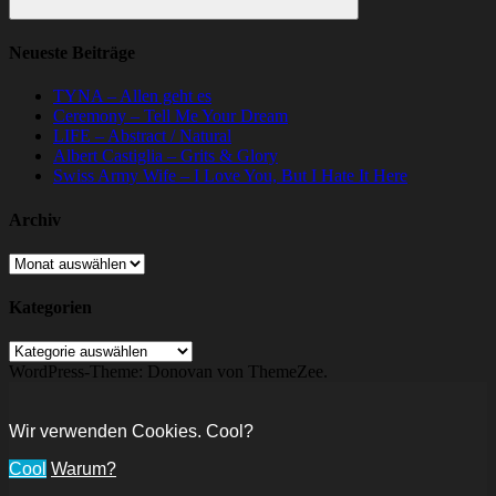
Suchen
Neueste Beiträge
TYNA – Allen geht es
Ceremony – Tell Me Your Dream
LIFE – Abstract / Natural
Albert Castiglia – Grits & Glory
Swiss Army Wife – I Love You, But I Hate It Here
Archiv
Archiv
Kategorien
Kategorien
WordPress-Theme: Donovan von ThemeZee.
Wir verwenden Cookies. Cool?
Cool
Warum?