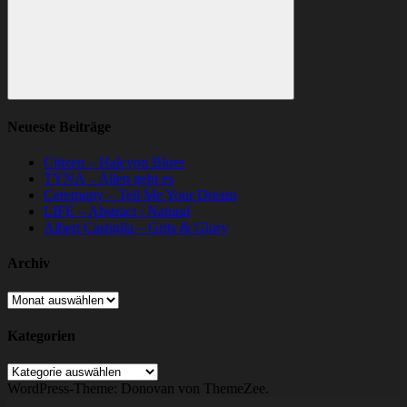
Suchen
Neueste Beiträge
Citizen – Halcyon Blues
TYNA – Allen geht es
Ceremony – Tell Me Your Dream
LIFE – Abstract / Natural
Albert Castiglia – Grits & Glory
Archiv
Archiv
Kategorien
Kategorien
WordPress-Theme: Donovan von ThemeZee.