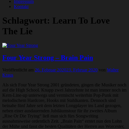
Impressum
Kontakt
Schlagwort:
Learn To Love
The Lie
Four Year Strong – Brain Pain
Veröffentlicht am
26. Februar 2020
23. Februar 2020
von
Walter
Kraus
Als sich Four Year Strong 2001 gründeten, gingen die Musiker noch
auf die High School. Knapp zwei Jahrzehnte ist man immer noch im
Kern-Line-up unterwegs und vermischt weiterhin Pop-Punk mit
melodischem Hardcore, Hooks mit Stahlkanten. Dennoch sind
beinahe fünf Jahre seit dem letzten Longplayer ins Land gezogen,
neben einer ausdauernden Jubiläumstour für ihr zweites Album
„Rise Or Die Trying“ ließ man sich fürs Songwriting
ausnahmsweise ordentlich Zeit. „Brain Pain“ erntet nun den Lohn
der Mühe und fasst die besten Qualitäten der Herren aus Worcester,