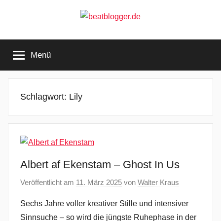
Zum
Inhalt
springen
beatblogger.de
…
and
Menü
the
beat
goes
on
Schlagwort:
Lily
Albert af Ekenstam – Ghost In Us
Veröffentlicht am
11. März 2025
von
Walter Kraus
Sechs Jahre voller kreativer Stille und intensiver
Sinnsuche – so wird die jüngste Ruhephase in der