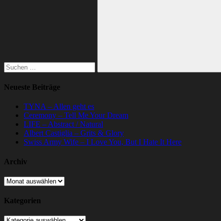
nach:
Suchen
Neueste Beiträge
TYNA – Allen geht es
Ceremony – Tell Me Your Dream
LIFE – Abstract / Natural
Albert Castiglia – Grits & Glory
Swiss Army Wife – I Love You, But I Hate It Here
Archiv
Archiv
Kategorien
Kategorien