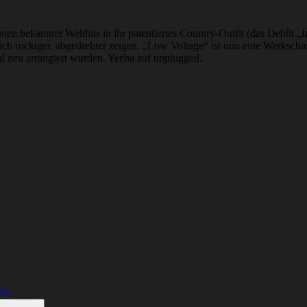
bekannter Welthits in ihr patentiertes Country-Outfit (das Debüt „Int
lich rockiger, abgedrehter zeigen. „Low Voltage“ ist nun eine Werksc
d neu arrangiert wurden. Yeeha auf unplugged.
en