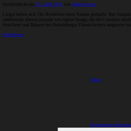
Veröffentlicht am
21. April 2010
von
Walter Kraus
Längst haben sich The BossHoss einen Namen gemacht. Ihre Adaptionen 
mittlerweile ebenso populär wie eigene Songs, die die Cowboys deut
Streichern und Bläsern des Babelsberger Filmorchesters umgesetzt un
Weiterlesen
Alben
Kommentar hinterlass
Suchen