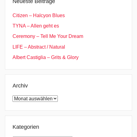
Neueste Beiträge
,
B
Citizen – Halcyon Blues
l
TYNA – Allen geht es
ä
Ceremony – Tell Me Your Dream
s
e
LIFE – Abstract / Natural
r
Albert Castiglia – Grits & Glory
,
B
r
e
Archiv
a
Archiv
k
F
r
e
Kategorien
e