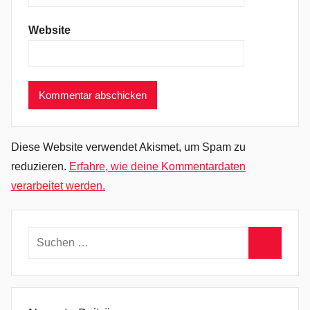
m
Website
o
r
c
h
e
s
t
Diese Website verwendet Akismet, um Spam zu
e
reduzieren.
Erfahre, wie deine Kommentardaten
r
verarbeitet werden.
,
B
e
Suchen
s
nach:
Suchen
t
O
f