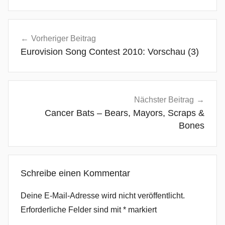
A
Beitragsnavigation
c
Vorheriger Beitrag
o
Eurovision Song Contest 2010: Vorschau (3)
u
s
t
i
Nächster Beitrag
c
Cancer Bats – Bears, Mayors, Scraps &
,
Bones
A
k
u
Schreibe einen Kommentar
s
t
Deine E-Mail-Adresse wird nicht veröffentlicht.
i
Erforderliche Felder sind mit
*
markiert
s