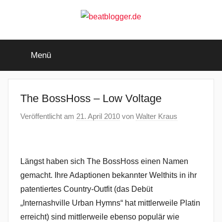
Zum
Inhalt
springen
beatblogger.de
…
and
Menü
the
beat
goes
on
The BossHoss – Low Voltage
Veröffentlicht am
21. April 2010
von
Walter Kraus
Längst haben sich The BossHoss einen Namen
gemacht. Ihre Adaptionen bekannter Welthits in ihr
patentiertes Country-Outfit (das Debüt
„Internashville Urban Hymns“ hat mittlerweile Platin
erreicht) sind mittlerweile ebenso populär wie