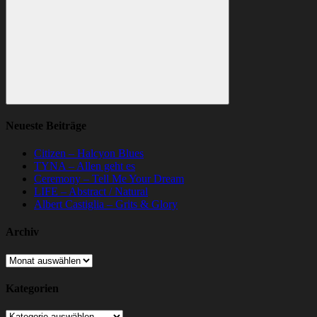
Suchen
Neueste Beiträge
Citizen – Halcyon Blues
TYNA – Allen geht es
Ceremony – Tell Me Your Dream
LIFE – Abstract / Natural
Albert Castiglia – Grits & Glory
Archiv
Archiv
Kategorien
Kategorien