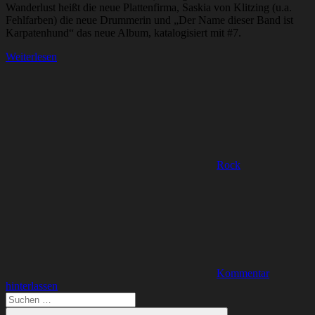
Wanderlust heißt die neue Plattenfirma, Saskia von Klitzing (u.a.
Fehlfarben) die neue Drummerin und „Der Name dieser Band ist
Karpatenhund“ das neue Album, katalogisiert mit #7.
Weiterlesen
Rock
Kommentar
hinterlassen
Suchen
nach: