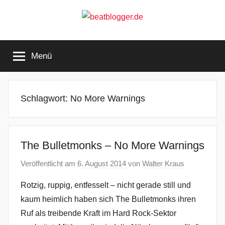
Zum
Inhalt
springen
beatblogger.de
…
and
Menü
the
beat
goes
on
Schlagwort:
No More Warnings
The Bulletmonks – No More Warnings
Veröffentlicht am
6. August 2014
von
Walter Kraus
Rotzig, ruppig, entfesselt – nicht gerade still und
kaum heimlich haben sich The Bulletmonks ihren
Ruf als treibende Kraft im Hard Rock-Sektor