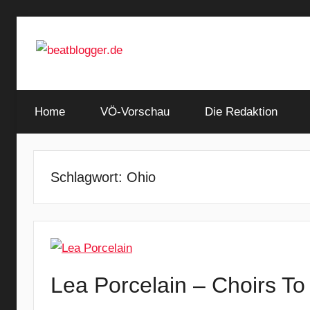
Zum
Inhalt
springen
…
beatblogger.de
and
Home
the
VÖ-Vorschau
Die Redaktion
beat
goes
on
Schlagwort:
Ohio
Lea Porcelain – Choirs T