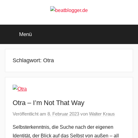
Zum
Inhalt
springen
beatblogger.de
…
and
Menü
the
beat
goes
on
Schlagwort:
Otra
Otra – I’m Not That Way
Veröffentlicht am
8. Februar 2023
von
Walter Kraus
Selbsterkenntnis, die Suche nach der eigenen
Identität, der Blick auf das Selbst von außen – all