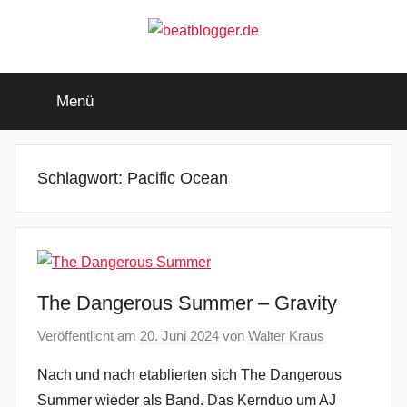
Zum
Inhalt
springen
beatblogger.de
…
and
Menü
the
beat
goes
on
Schlagwort:
Pacific Ocean
The Dangerous Summer – Gravity
Veröffentlicht am
20. Juni 2024
von
Walter Kraus
Nach und nach etablierten sich The Dangerous
Summer wieder als Band. Das Kernduo um AJ