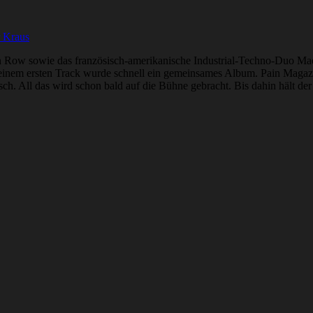
r Kraus
 In Row sowie das französisch-amerikanische Industrial-Techno-Duo 
einem ersten Track wurde schnell ein gemeinsames Album. Pain Magazin
isch. All das wird schon bald auf die Bühne gebracht. Bis dahin hält d