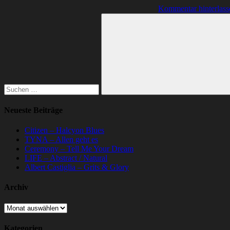
Kommentar hinterlass
Suchen
nach:
Suchen
Neueste Beiträge
Citizen – Halcyon Blues
TYNA – Allen geht es
Ceremony – Tell Me Your Dream
LIFE – Abstract / Natural
Albert Castiglia – Grits & Glory
Archiv
Archiv
Kategorien