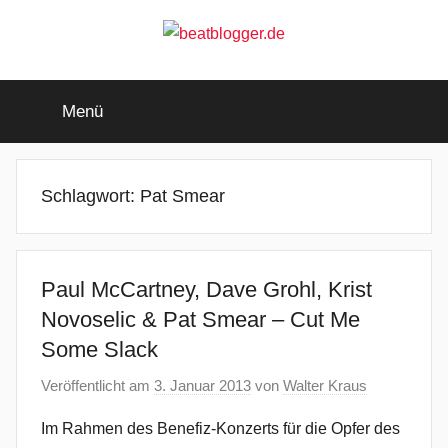
Zum
Inhalt
springen
beatblogger.de
…
and
Menü
the
beat
goes
on
Schlagwort:
Pat Smear
Paul McCartney, Dave Grohl, Krist
Novoselic & Pat Smear – Cut Me
Some Slack
Veröffentlicht am
3. Januar 2013
von
Walter Kraus
Im Rahmen des Benefiz-Konzerts für die Opfer des