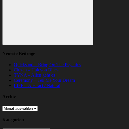
nach:
Suchen
Neueste Beiträge
Quicksand – Bring On The Psychics
Citizen – Halcyon Blues
TYNA – Allen geht es
Ceremony – Tell Me Your Dream
LIFE – Abstract / Natural
Archiv
Archiv
Kategorien