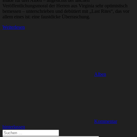
Blade für drei Alben – angesichts der laschen
Veröffentlichungsmoral der Herren aus Virginia sehr optimistisch
bemessen – unterschrieben und debütiert mit „Last Rites“, das vor
allem eines ist: eine faustdicke Überraschung.
Weiterlesen
Alben
Kommentar
hinterlassen
Suchen