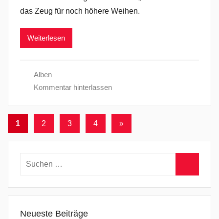
das Zeug für noch höhere Weihen.
Weiterlesen
Alben
Kommentar hinterlassen
Seitennummerierung
Nächste
1
2
3
4
»
Beiträge
der
Beiträge
Suchen
nach:
Suchen
Neueste Beiträge