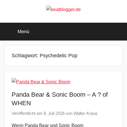
Zum
Inhalt
springen
beatblogger.de
…
and
Menü
the
beat
goes
on
Schlagwort:
Psychedelic Pop
Panda Bear & Sonic Boom – A ? of
WHEN
Veröffentlicht am
8. Juli 2026
von
Walter Kraus
Wenn Panda Bear und Sonic Boom