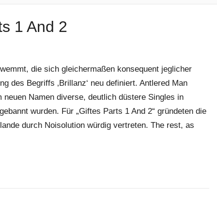
ts 1 And 2
chwemmt, die sich gleichermaßen konsequent jeglicher
g des Begriffs ‚Brillanz‘ neu definiert. Antlered Man
m neuen Namen diverse, deutlich düstere Singles in
 gebannt wurden. Für „Giftes Parts 1 And 2“ gründeten die
lande durch Noisolution würdig vertreten. The rest, as