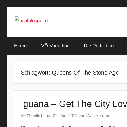
Zum
Inhalt
springen
…
beatblogger.de
and
Home
the
VÖ-Vorschau
Die Redaktion
beat
goes
on
Schlagwort:
Queens Of The Stone Age
Iguana – Get The City Lo
Veröffentlicht am
21. Juni 2012
von
Walter Kraus