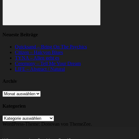
Suchen
Neueste Beiträge
Quicksand – Bring On The Psychics
Citizen – Halcyon Blues
TYNA – Allen geht es
Ceremony – Tell Me Your Dream
LIFE – Abstract / Natural
Archiv
Archiv
Kategorien
Kategorien
WordPress-Theme: Donovan von ThemeZee.