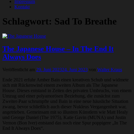
Impressum
Kontakt
Schlagwort:
Sad To Breathe
The Japanese House – In The End It
Always Does
Veröffentlicht am
29. Juni 2023
24. Juni 2023
von
Walter Kraus
Ende 2021 erfuhr Amber Bain einen kreativen Schub und widmete
sich mit Rückenwind einem zweiten Album als The Japanese
House. Dieses entstand in Zeiten des privaten Umbruchs, von einem
Umzug und einer polyamorösen Beziehung, die zunächst zum
Zweiter-Paar schrumpfte und Bain in eine neue häusliche Situation
zwang, bevor schließlich auch dieser Nukleus Vergangenheit war,
angetrieben. Gemeinsam mit so illustren Künstlern wie Matt Healy
und George Daniel (The 1975), Katie Gavin (MUNA) und Justin
Vernon (Bon Iver) entstand das noch eine Spur poppigere „In The
End It Always Does“.