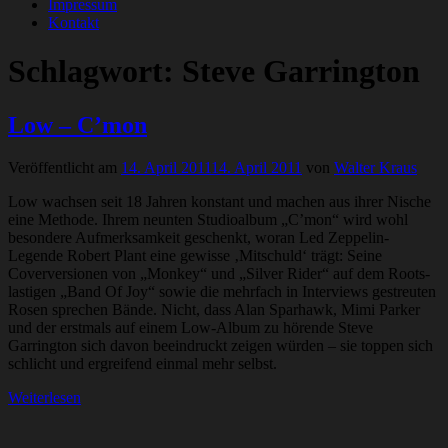
Impressum
Kontakt
Schlagwort:
Steve Garrington
Low – C’mon
Veröffentlicht am
14. April 2011
14. April 2011
von
Walter Kraus
Low wachsen seit 18 Jahren konstant und machen aus ihrer Nische
eine Methode. Ihrem neunten Studioalbum „C’mon“ wird wohl
besondere Aufmerksamkeit geschenkt, woran Led Zeppelin-
Legende Robert Plant eine gewisse ‚Mitschuld‘ trägt: Seine
Coverversionen von „Monkey“ und „Silver Rider“ auf dem Roots-
lastigen „Band Of Joy“ sowie die mehrfach in Interviews gestreuten
Rosen sprechen Bände. Nicht, dass Alan Sparhawk, Mimi Parker
und der erstmals auf einem Low-Album zu hörende Steve
Garrington sich davon beeindruckt zeigen würden – sie toppen sich
schlicht und ergreifend einmal mehr selbst.
Weiterlesen