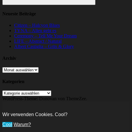
Suchen
Neueste Beiträge
Citizen – Halcyon Blues
TYNA – Allen geht es
Ceremony – Tell Me Your Dream
LIFE – Abstract / Natural
Albert Castiglia – Grits & Glory
Archiv
Archiv
Kategorien
Kategorien
WordPress-Theme: Donovan von ThemeZee.
Wir verwenden Cookies. Cool?
Cool
Warum?