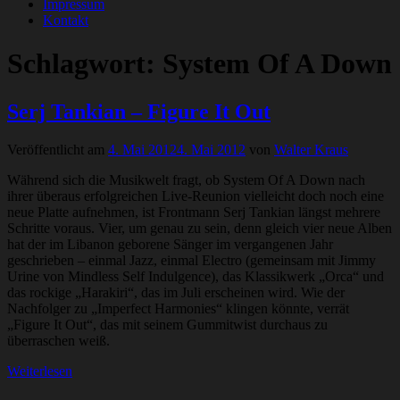
Impressum
Kontakt
Schlagwort:
System Of A Down
Serj Tankian – Figure It Out
Veröffentlicht am
4. Mai 2012
4. Mai 2012
von
Walter Kraus
Während sich die Musikwelt fragt, ob System Of A Down nach
ihrer überaus erfolgreichen Live-Reunion vielleicht doch noch eine
neue Platte aufnehmen, ist Frontmann Serj Tankian längst mehrere
Schritte voraus. Vier, um genau zu sein, denn gleich vier neue Alben
hat der im Libanon geborene Sänger im vergangenen Jahr
geschrieben – einmal Jazz, einmal Electro (gemeinsam mit Jimmy
Urine von Mindless Self Indulgence), das Klassikwerk „Orca“ und
das rockige „Harakiri“, das im Juli erscheinen wird. Wie der
Nachfolger zu „Imperfect Harmonies“ klingen könnte, verrät
„Figure It Out“, das mit seinem Gummitwist durchaus zu
überraschen weiß.
Weiterlesen