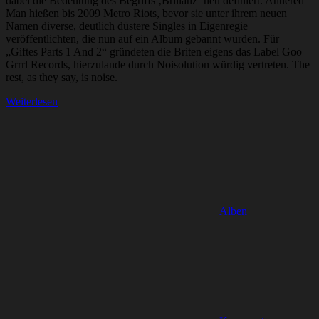
dabei die Bedeutung des Begriffs ‚Brillanz‘ neu definiert. Antlered
Man hießen bis 2009 Metro Riots, bevor sie unter ihrem neuen
Namen diverse, deutlich düstere Singles in Eigenregie
veröffentlichten, die nun auf ein Album gebannt wurden. Für
„Giftes Parts 1 And 2“ gründeten die Briten eigens das Label Goo
Grrrl Records, hierzulande durch Noisolution würdig vertreten. The
rest, as they say, is noise.
Weiterlesen
Alben