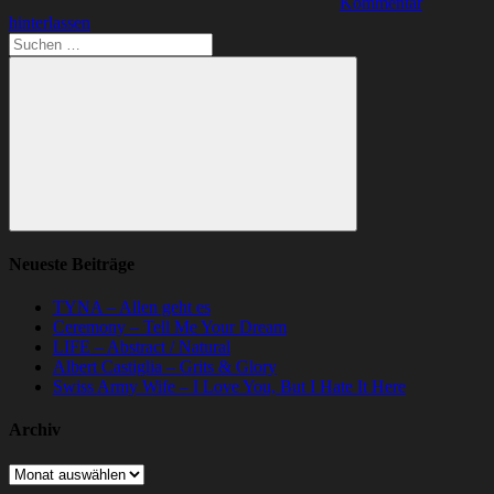
Kommentar
hinterlassen
Suchen
nach:
Suchen
Neueste Beiträge
TYNA – Allen geht es
Ceremony – Tell Me Your Dream
LIFE – Abstract / Natural
Albert Castiglia – Grits & Glory
Swiss Army Wife – I Love You, But I Hate It Here
Archiv
Archiv