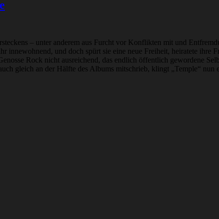
e
steckens – unter anderem aus Furcht vor Konflikten mit und Entfremdu
ihr innewohnend, und doch spürt sie eine neue Freiheit, heiratete ihre F
sse Rock nicht ausreichend, das endlich öffentlich gewordene Selbst
ch gleich an der Hälfte des Albums mitschrieb, klingt „Temple“ nun e