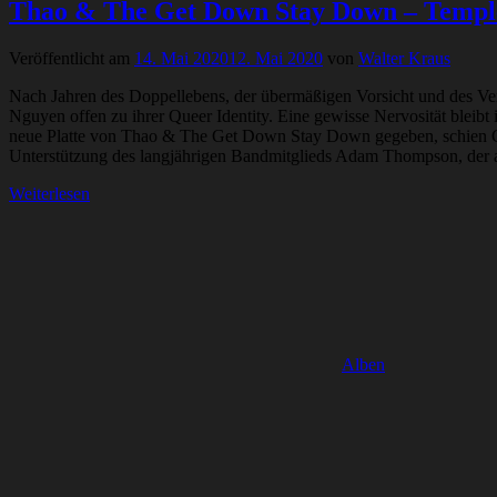
Thao & The Get Down Stay Down – Templ
Veröffentlicht am
14. Mai 2020
12. Mai 2020
von
Walter Kraus
Nach Jahren des Doppellebens, der übermäßigen Vorsicht und des Ver
Nguyen offen zu ihrer Queer Identity. Eine gewisse Nervosität bleibt 
neue Platte von Thao & The Get Down Stay Down gegeben, schien Geno
Unterstützung des langjährigen Bandmitglieds Adam Thompson, der au
Weiterlesen
Alben