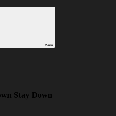
Menü
own Stay Down