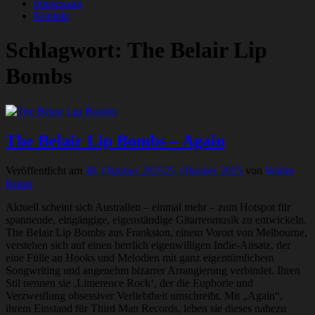
Impressum
Kontakt
Schlagwort:
The Belair Lip
Bombs
The Belair Lip Bombs – Again
Veröffentlicht am
30. Oktober 2025
25. Oktober 2025
von
Walter
Kraus
Aktuell scheint sich Australien – einmal mehr – zum Hotspot für
spannende, eingängige, eigenständige Gitarrenmusik zu entwickeln.
The Belair Lip Bombs aus Frankston, einem Vorort von Melbourne,
verstehen sich auf einen herrlich eigenwilligen Indie-Ansatz, der
eine Fülle an Hooks und Melodien mit ganz eigentümlichem
Songwriting und angenehm bizarrer Arrangierung verbindet. Ihren
Stil nennen sie ‚Limerence Rock‘, der die Euphorie und
Verzweiflung obsessiver Verliebtheit umschreibt. Mit „Again“,
ihrem Einstand für Third Man Records, leben sie dieses nahezu