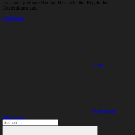
konstante, greifbare Hin und Her nach allen Regeln der
Gitarrenkunst aus.
Weiterlesen
Alben
Kommentar
hinterlassen
Suchen
nach: