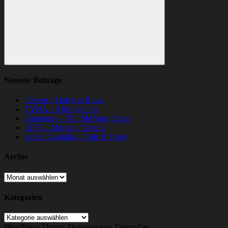
Suchen
Neueste Beiträge
Citizen – Halcyon Blues
TYNA – Allen geht es
Ceremony – Tell Me Your Dream
LIFE – Abstract / Natural
Albert Castiglia – Grits & Glory
Archiv
Archiv
Kategorien
Kategorien
WordPress-Theme: Donovan von ThemeZee.