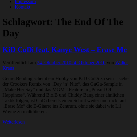
Impressum
Kontakt
Schlagwort:
The End Of The
Day
KiD CuDi feat. Kanye West – Erase Me
Veröffentlicht am
24. Oktober 2010
24. Oktober 2010
von
Walter
Kraus
Genre-Bending scheint ein Hobby von KiD CuDi zu sein – siehe
der Crookers Remix von „Day ’n‘ Nite“, das GaGa-Sample in
„Make Her Say“ und das MGMT-Feature in „Pursuit Of
Happiness“. Während B.o.B und Chiddy Bang einer ähnlichen
Taktik folgen, ist CuDi bereits einen Schritt weiter und rückt auf
„Erase Me“ die E-Gitarre ins Zentrum, ohne sie dabei wie Lil
Wayne zu malträtieren.
Weiterlesen