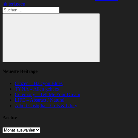
hinterlassen
Suchen
nach:
Suchen
Neueste Beiträge
Citizen – Halcyon Blues
TYNA – Allen geht es
Ceremony – Tell Me Your Dream
LIFE – Abstract / Natural
Albert Castiglia – Grits & Glory
Archiv
Archiv