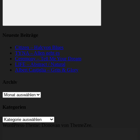
Suchen
Neueste Beiträge
Citizen – Halcyon Blues
TYNA – Allen geht es
Ceremony – Tell Me Your Dream
LIFE – Abstract / Natural
Albert Castiglia – Grits & Glory
Archiv
Archiv
Kategorien
Kategorien
WordPress-Theme: Donovan von ThemeZee.