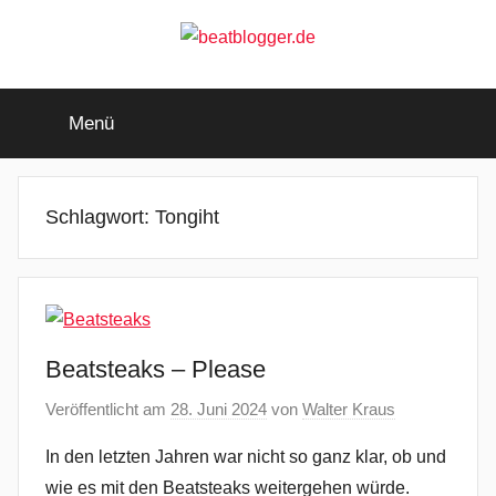
Zum
Inhalt
springen
beatblogger.de
…
and
Menü
the
beat
goes
on
Schlagwort:
Tongiht
Beatsteaks – Please
Veröffentlicht am
28. Juni 2024
von
Walter Kraus
In den letzten Jahren war nicht so ganz klar, ob und
wie es mit den Beatsteaks weitergehen würde.