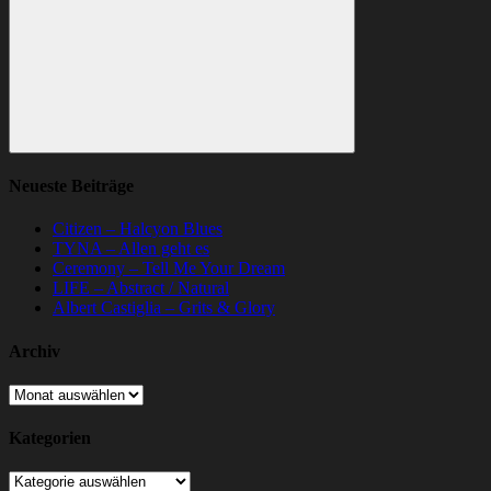
Suchen
Neueste Beiträge
Citizen – Halcyon Blues
TYNA – Allen geht es
Ceremony – Tell Me Your Dream
LIFE – Abstract / Natural
Albert Castiglia – Grits & Glory
Archiv
Archiv
Kategorien
Kategorien