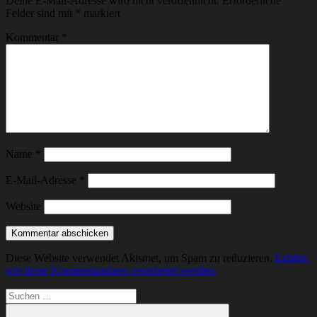
Deine E-Mail-Adresse wird nicht veröffentlicht.
Erforderliche
Felder sind mit
*
markiert
Kommentar
*
Name
*
E-Mail-Adresse
*
Website
Diese Website verwendet Akismet, um Spam zu reduzieren.
Erfahre,
wie deine Kommentardaten verarbeitet werden.
Suchen
nach: