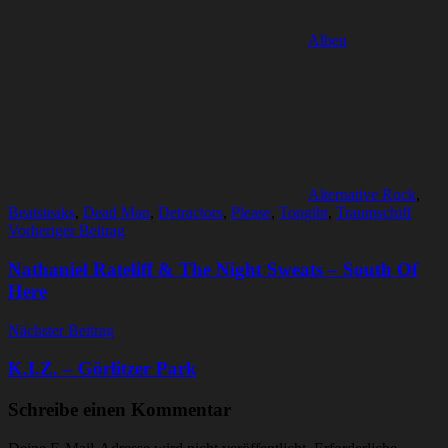
Alben
Alternative Rock
,
Beatsteaks
,
Dead Man
,
Detractors
,
Please
,
Tongiht
,
Traumschiff
Beitragsnavigation
Vorheriger Beitrag
Nathaniel Rateliff & The Night Sweats – South Of
Here
Nächster Beitrag
K.I.Z. – Görlitzer Park
Schreibe einen Kommentar