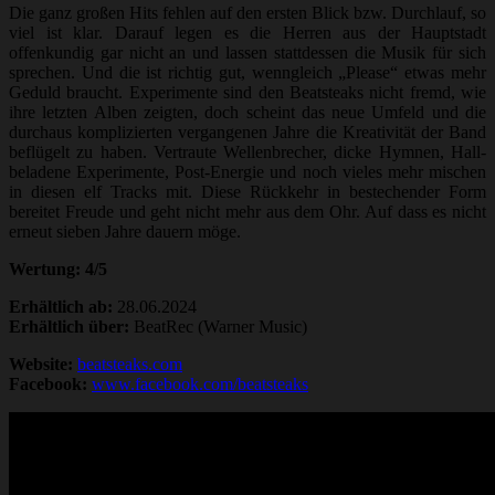
Die ganz großen Hits fehlen auf den ersten Blick bzw. Durchlauf, so
viel ist klar. Darauf legen es die Herren aus der Hauptstadt
offenkundig gar nicht an und lassen stattdessen die Musik für sich
sprechen. Und die ist richtig gut, wenngleich „Please“ etwas mehr
Geduld braucht. Experimente sind den Beatsteaks nicht fremd, wie
ihre letzten Alben zeigten, doch scheint das neue Umfeld und die
durchaus komplizierten vergangenen Jahre die Kreativität der Band
beflügelt zu haben. Vertraute Wellenbrecher, dicke Hymnen, Hall-
beladene Experimente, Post-Energie und noch vieles mehr mischen
in diesen elf Tracks mit. Diese Rückkehr in bestechender Form
bereitet Freude und geht nicht mehr aus dem Ohr. Auf dass es nicht
erneut sieben Jahre dauern möge.
Wertung: 4/5
Erhältlich ab:
28.06.2024
Erhältlich über:
BeatRec (Warner Music)
Website:
beatsteaks.com
Facebook:
www.facebook.com/beatsteaks