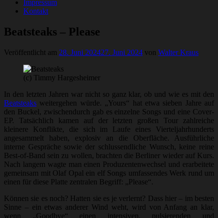
Impressum
Kontakt
Beatsteaks – Please
Veröffentlicht am
28. Juni 2024
27. Juni 2024
von
Walter Kraus
(c) Timmy Hargesheimer
In den letzten Jahren war nicht so ganz klar, ob und wie es mit den
Beatsteaks
weitergehen würde. „Yours“ hat etwa sieben Jahre auf
den Buckel, zwischendurch gab es einzelne Songs und eine Cover-
EP. Tatsächlich kamen auf der letzten großen Tour zahlreiche
kleinere Konflikte, die sich im Laufe eines Vierteljahrhunderts
angesammelt haben, explosiv an die Oberfläche. Ausführliche
interne Gespräche sowie der schlussendliche Wunsch, keine reine
Best-of-Band sein zu wollen, brachten die Berliner wieder auf Kurs.
Nach langem wagte man einen Produzentenwechsel und erarbeitete
gemeinsam mit Olaf Opal ein elf Songs umfassendes Werk rund um
einen für diese Platte zentralen Begriff: „Please“.
Können sie es noch? Hatten sie es je verlernt? Dass hier – im besten
Sinne – ein etwas anderer Wind weht, wird von Anfang an klar,
wenn „Goodbye“ einen intensiven, pulsierenden und