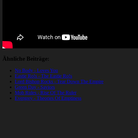
Ähnliche Beiträge:
No Body - Loves You
Eastie Ro!s - The Eastie Ro!s
Lord Bishop Rocks - Tear Down The Empire
Green Day - Saviors
Mob Rules - Rise Of The Ruler
Evergrey - Theories Of Emptiness