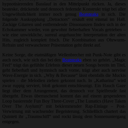
hypnotisierenden Basslauf in den Mittelpunkt rücken. Ja, dieses
beateske, drückende und dennoch federnde Konstrukt trägt bei aller
Ungewöhnlichkeit immer noch genug
Beatsteaks
in sich. Die
folgende Auskopplung „Detractors“ ersäuft erst einmal im Hall.
Zackige Gitarren und entfremdende Dissonanzen finden sich in der
Echokammer wieder, von gewohnt fieberhaften Vocals getrieben –
wie eine unwirkliche, surreal angehauchte Interpretation der alten
Hits, zugleich komplett frisch. Die Kombination aus Ohrwurm-
Refrain und verwaschener Präsentation geht direkt auf.
Keine Sorge, die etatmäßigen Wellenbrecher mit Punk-Note gibt es
auch noch, wie sich das bei den
Beatsteaks
eben so gehört. „Magic
Feel“ trägt das gefühlte Erlebnis dieser neuen Songs bereits im Titel,
geht fieberhaft und hymnisch nach vorne, trägt aber auch nervöse
Wave-Energie in sich. „Why & Because“ lässt ebenfalls die Muckis
spielen – die Melodien ziehen gekonnt nach. In „Katharina“ wird
zwar ruppig serviert, bloß gekonnt entschleunigt. Ein Hauch Gaze
liegt über dem Arrangement, das dennoch vor Spielfreude fast
übergeht. Etwas überraschend kommt das auf einem gespendeten
Loop basierende Fun Boy Three-Cover „The Lunatics (Have Taken
Over The Asylum)“ mit beklemmender Rap-Einlage – Post-
Verwirrung mit wachsender Begeisterung. Schließlich chartert das
Quintett ihr „Traumschiff“ und rockt lässig dem Sonnenuntergang
entgegen.