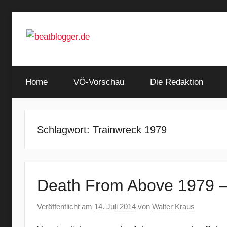
Zum
Inhalt
springen
…
beatblogger.de
and
Home
the
VÖ-Vorschau
Die Redaktion
beat
goes
on
Schlagwort:
Trainwreck 1979
Death From Above 1979 –
Veröffentlicht am
14. Juli 2014
von
Walter Kraus