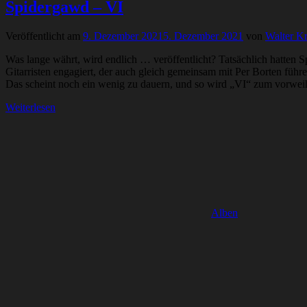
Spidergawd – VI
Veröffentlicht am
9. Dezember 2021
5. Dezember 2021
von
Walter K
Was lange währt, wird endlich … veröffentlicht? Tatsächlich hatten
Gitarristen engagiert, der auch gleich gemeinsam mit Per Borten führ
Das scheint noch ein wenig zu dauern, und so wird „VI“ zum vorwe
Weiterlesen
Alben