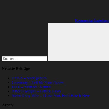
Kommentar hinterlass
Suchen
nach:
Suchen
Neueste Beiträge
TYNA – Allen geht es
Ceremony – Tell Me Your Dream
LIFE – Abstract / Natural
Albert Castiglia – Grits & Glory
Swiss Army Wife – I Love You, But I Hate It Here
Archiv