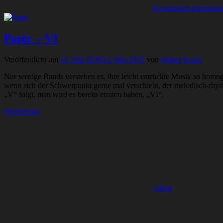
Kommentar hinterlass
Papir – VI
Veröffentlicht am
15. Mai 2019
12. Mai 2019
von
Walter Kraus
Nur wenige Bands verstehen es, ihre leicht entrückte Musik so homoge
wenn sich der Schwerpunkt gerne mal verschiebt, der melodisch-rhy
„V“ folgt, man wird es bereits erraten haben, „VI“.
Weiterlesen
Alben