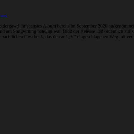
raus
 Spidergawd ihr sechstes Album bereits im September 2020 aufgenomme
end am Songwriting beteiligt war. Bloß der Release ließ ordentlich auf 
ihnachtlichen Geschenk, das den auf „V“ eingeschlagenen Weg mit v