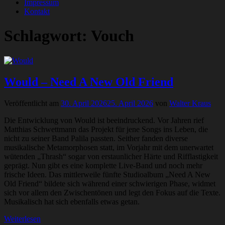
Impressum
Kontakt
Schlagwort:
Vouch
Would – Need A New Old Friend
Veröffentlicht am
30. April 2026
25. April 2026
von
Walter Kraus
Die Entwicklung von Would ist beeindruckend. Vor Jahren rief
Matthias Schwettmann das Projekt für jene Songs ins Leben, die
nicht zu seiner Band Palila passten. Seither fanden diverse
musikalische Metamorphosen statt, im Vorjahr mit dem unerwartet
wütenden „Thrash“ sogar von erstaunlicher Härte und Rifflastigkeit
geprägt. Nun gibt es eine komplette Live-Band und noch mehr
frische Ideen. Das mittlerweile fünfte Studioalbum „Need A New
Old Friend“ bildete sich während einer schwierigen Phase, widmet
sich vor allem den Zwischentönen und legt den Fokus auf die Texte.
Musikalisch hat sich ebenfalls etwas getan.
Weiterlesen