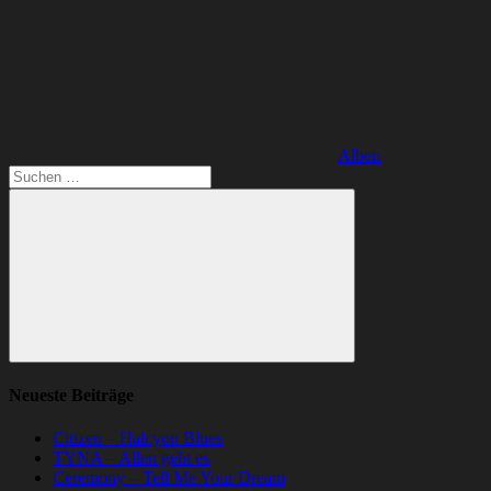
Alben
Suchen
nach:
Suchen
Neueste Beiträge
Citizen – Halcyon Blues
TYNA – Allen geht es
Ceremony – Tell Me Your Dream