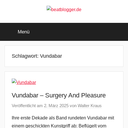
Zum
Inhalt
springen
beatblogger.de
…
and
Menü
the
beat
goes
on
Schlagwort:
Vundabar
Vundabar – Surgery And Pleasure
Veröffentlicht am
2. März 2025
von
Walter Kraus
Ihre erste Dekade als Band rundeten Vundabar mit
einem geschickten Kunstgriff ab: Beflügelt vom