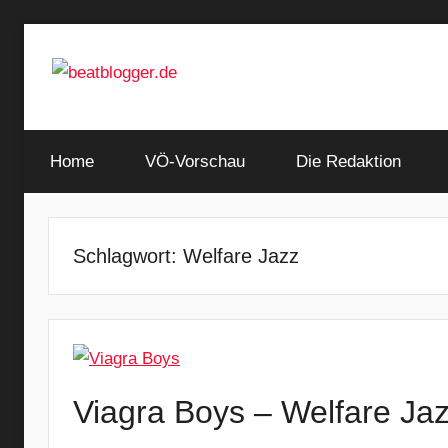
Zum
Inhalt
springen
…
beatblogger.de
and
Home
the
VÖ-Vorschau
Die Redaktion
beat
goes
on
Schlagwort:
Welfare Jazz
Viagra Boys – Welfare Ja