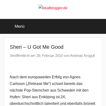
Zum
Inhalt
springen
beatblogger.de
…
and
Menü
the
beat
goes
on
Sheri – U Got Me Good
Veröffentlicht am
28. Februar 2010
von
Andreas Krogull
Nach dem europaweiten Erfolg von Agnes
Carlsson („Release Me“) scharrt bereits das
nächste Pop-Sternchen aus Schweden mit den
Hufen: Sheri aus Enköping ist 24,
überdurchschnittlich talentiert und ebenfalls brünett