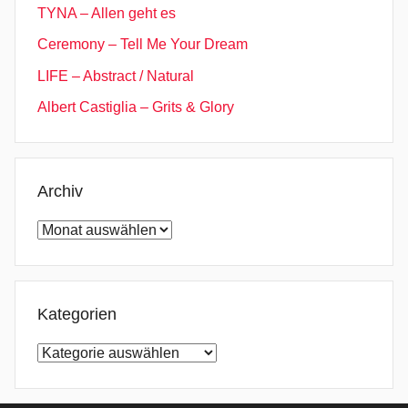
TYNA – Allen geht es
l
Ceremony – Tell Me Your Dream
s
e
LIFE – Abstract / Natural
e
Albert Castiglia – Grits & Glory
k
e
r
z
Archiv
,
Archiv
u
g
o
t
Kategorien
m
Kategorien
e
g
o