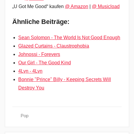
„U Got Me Good“ kaufen
@ Amazon
|
@ Musicload
Ähnliche Beiträge:
Sean Solomon - The World Is Not Good Enough
Glazed Curtains - Claustrophobia
Johnossi - Forevers
Our Girl - The Good Kind
4Lyn - 4Lyn
Bonnie "Prince" Billy - Keeping Secrets Will
Destroy You
Pop
A