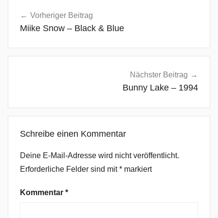
Beitragsnavigation
g
Vorheriger Beitrag
n
Miike Snow – Black & Blue
e
s
,
f
Nächster Beitrag
i
Bunny Lake – 1994
r
s
t
Schreibe einen Kommentar
s
i
Deine E-Mail-Adresse wird nicht veröffentlicht.
g
Erforderliche Felder sind mit
*
markiert
n
,
Kommentar
*
j
ö