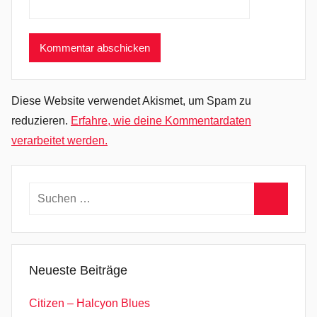
S
c
h
w
e
d
Diese Website verwendet Akismet, um Spam zu
e
reduzieren.
Erfahre, wie deine Kommentardaten
n
verarbeitet werden.
,
s
h
Suchen
e
nach:
r
Suchen
i
,
Neueste Beiträge
s
o
Citizen – Halcyon Blues
u