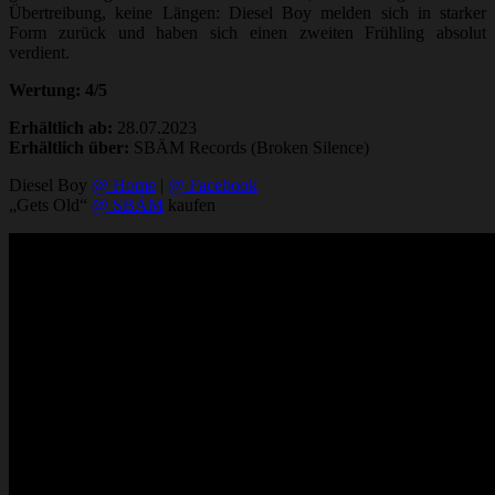
Übertreibung, keine Längen: Diesel Boy melden sich in starker
Form zurück und haben sich einen zweiten Frühling absolut
verdient.
Wertung: 4/5
Erhältlich ab:
28.07.2023
Erhältlich über:
SBÄM Records (Broken Silence)
Diesel Boy
@ Home
|
@ Facebook
„Gets Old“
@ SBÄM
kaufen