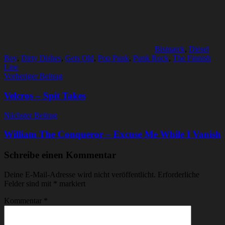
Bismarck
,
Diesel
Boy
,
Dirty Dishes
,
Gets Old
,
Pop Punk
,
Punk Rock
,
The Finnish
Line
Beitragsnavigation
Vorheriger Beitrag
Velcros – Spit Takes
Nächster Beitrag
William The Conqueror – Excuse Me While I Vanish
Schreibe einen Kommentar
Deine E-Mail-Adresse wird nicht veröffentlicht.
Erforderliche
Felder sind mit
*
markiert
Kommentar
*