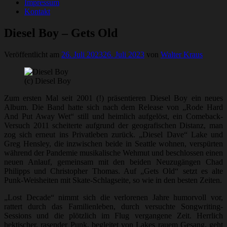
Impressum
Kontakt
Diesel Boy – Gets Old
Veröffentlicht am
26. Juli 2023
26. Juli 2023
von
Walter Kraus
(c) Diesel Boy
Zum ersten Mal seit 2001 (!) präsentieren Diesel Boy ein neues
Album. Die Band hatte sich nach dem Release von „Rode Hard
And Put Away Wet“ still und heimlich aufgelöst, ein Comeback-
Versuch 2011 scheiterte aufgrund der geografischen Distanz, man
zog sich erneut ins Privatleben zurück. „Diesel Dave“ Lake und
Greg Hensley, die inzwischen beide in Seattle wohnen, verspürten
während der Pandemie musikalische Wehmut und beschlossen einen
neuen Anlauf, gemeinsam mit den beiden Neuzugängen Chad
Philipps und Christopher Thomas. Auf „Gets Old“ setzt es alte
Punk-Weisheiten mit Skate-Schlagseite, so wie in den besten Zeiten.
„Lost Decade“ nimmt sich die verlorenen Jahre humorvoll vor,
rattert durch das Familienleben, durch versuchte Songwriting-
Sessions und die plötzlich im Flug vergangene Zeit. Herrlich
hektischer, rasender Punk, begleitet von Lakes rauem Gesang, geht