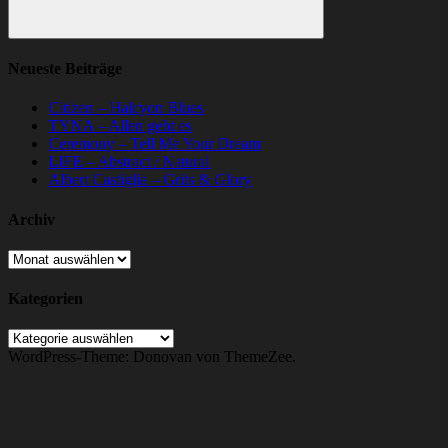
Suchen
Neueste Beiträge
Citizen – Halcyon Blues
TYNA – Allen geht es
Ceremony – Tell Me Your Dream
LIFE – Abstract / Natural
Albert Castiglia – Grits & Glory
Archiv
Archiv
Kategorien
Kategorien
WordPress-Theme: Donovan von ThemeZee.