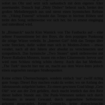
sofort ins Ohr und setzt sich sarkastisch mit dem eigenen Alter
auseinander. Danach legt „Dirty Dishes“ beherzt nach, breitet den
großen Melodieteppich aus und streut einen hymnischen Refrain
ein. „Viking Funeral“ schraubt das Tempo in höchste Höhen und
treibt den Song stellenweise vor sich her, bis es erneut eingängig
und mitreißend wird.
In „Bismarck“ taucht Kim Warnick von The Fastbacks auf – eine
seltene Frauenstimme bei den Boys, die dem poppigen Punksong
die nötige Würze verleiht. In „Internet Girl“ fehlt das Tempo über
weite Strecken, dafür wähnt man sich in Modem-Zeiten – etwas
veraltet, nach all den Jahren aber absolut zu verschmerzen und
sympathisch. Das hymnische „Two Stones“ spielt stellenweise mit
Power-Balladen-Mustern, kramt ein echtes Gitarrensolo hervor und
wird zum Schluss richtig schön cheesy. Auch das hat Methode.
„The Turk“ täuscht hier nur an, macht aus dem Wave-Intro jedoch
einen angenehm ranzigen Straßenpunker.
Keine echten Überraschungen, sondern einfach ’nur‘ zwölf richtig
gute Songs: Diesel Boy machen exakt da weiter, wo sie Anfang des
Jahrtausends aufgehört hatten. Zu einem gewissen Grad klingt „Gets
Old“ wie aus der Zeit gefallen, doch macht letztlich das den Reiz
dieser halben Stunde aus. Die Punk-Veteranen tanken sich durch
Vertrautes in neuem Gewand, durch angenehme Selbstironie
gekonnt ausgestaltet. Keine Gimmicks, keine abgeschmackte