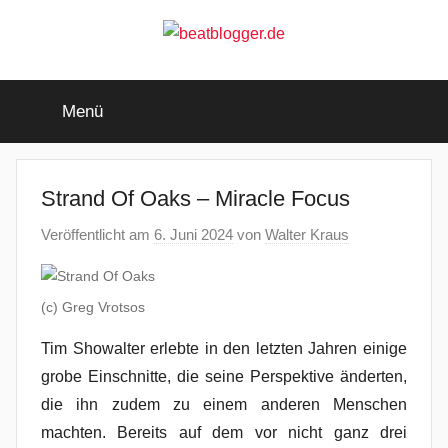
Zum
Inhalt
springen
beatblogger.de
…
and
Menü
the
beat
goes
on
Strand Of Oaks – Miracle Focus
Veröffentlicht am
6. Juni 2024
von
Walter Kraus
(c) Greg Vrotsos
Tim Showalter erlebte in den letzten Jahren einige
grobe Einschnitte, die seine Perspektive änderten,
die ihn zudem zu einem anderen Menschen
machten. Bereits auf dem vor nicht ganz drei