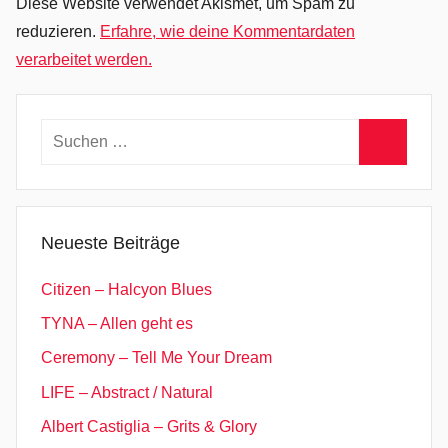
Diese Website verwendet Akismet, um Spam zu
u
reduzieren.
Erfahre, wie deine Kommentardaten
,
verarbeitet werden.
P
a
r
Suchen
t
nach:
y
Suchen
A
t
Neueste Beiträge
M
o
Citizen – Halcyon Blues
n
TYNA – Allen geht es
s
Ceremony – Tell Me Your Dream
t
e
LIFE – Abstract / Natural
r
Albert Castiglia – Grits & Glory
L