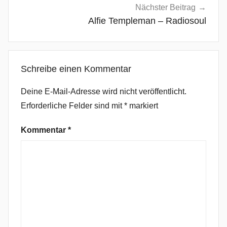
T
Nächster Beitrag
e
Alfie Templeman – Radiosoul
m
p
l
Schreibe einen Kommentar
e
,
Deine E-Mail-Adresse wird nicht veröffentlicht.
I
Erforderliche Felder sind mit
*
markiert
n
d
Kommentar
*
i
e
P
o
p
,
M