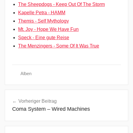
The Sheepdogs - Keep Out Of The Storm
Kapelle Petra - HAMM
Themis - Self Mythology
Mt. Joy - Hope We Have Fun
Speck - Eine gute Reise
The Menzingers - Some Of It Was True
Alben
F
Beitragsnavigation
u
Vorheriger Beitrag
t
Coma System – Wired Machines
u
r
e