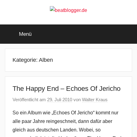
Zum
Inhalt
springen
beatblogger.de
…
and
Menü
the
beat
goes
on
Kategorie:
Alben
The Happy End – Echoes Of Jericho
Veröffentlicht am
29. Juli 2010
von
Walter Kraus
So ein Album wie „Echoes Of Jericho“ kommt nur
alle paar Jahre reingeschneit, dann dafür aber
gleich aus deutschen Landen. Wobei, so