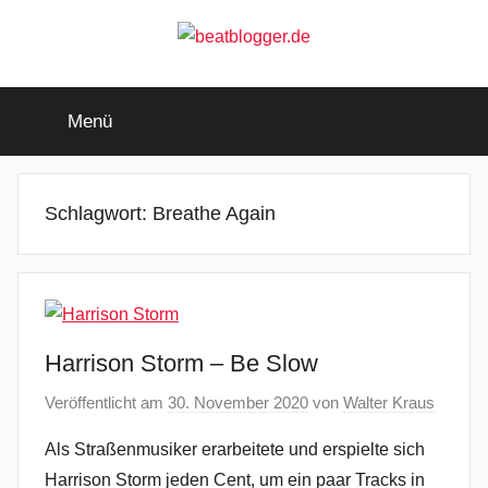
Zum
Inhalt
springen
beatblogger.de
…
and
Menü
the
beat
goes
on
Schlagwort:
Breathe Again
Harrison Storm – Be Slow
Veröffentlicht am
30. November 2020
von
Walter Kraus
Als Straßenmusiker erarbeitete und erspielte sich
Harrison Storm jeden Cent, um ein paar Tracks in