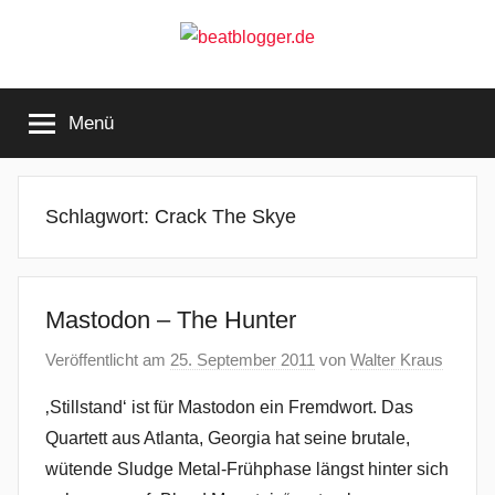
Zum
Inhalt
springen
beatblogger.de
…
and
Menü
the
beat
goes
on
Schlagwort:
Crack The Skye
Mastodon – The Hunter
Veröffentlicht am
25. September 2011
von
Walter Kraus
‚Stillstand‘ ist für Mastodon ein Fremdwort. Das
Quartett aus Atlanta, Georgia hat seine brutale,
wütende Sludge Metal-Frühphase längst hinter sich