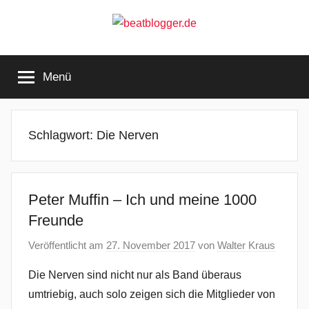
Zum
Inhalt
springen
beatblogger.de
…
and
Menü
the
beat
goes
on
Schlagwort:
Die Nerven
Peter Muffin – Ich und meine 1000
Freunde
Veröffentlicht am
27. November 2017
von
Walter Kraus
Die Nerven sind nicht nur als Band überaus
umtriebig, auch solo zeigen sich die Mitglieder von