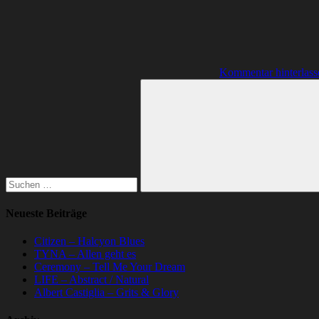
Kommentar hinterlass
Suchen
nach:
Suchen
Neueste Beiträge
Citizen – Halcyon Blues
TYNA – Allen geht es
Ceremony – Tell Me Your Dream
LIFE – Abstract / Natural
Albert Castiglia – Grits & Glory