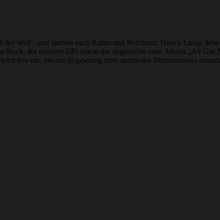
tadt der Welt‘, und streben nach Ruhm und Reichtum: Heavy Lungs li
 Rock, der mehrere EPs sowie das abgedrehte erste Album „All Gas No
komplett live ein, um das Happening ihrer atemlosen Bühnenshows einzu