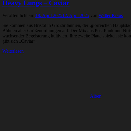
Heavy Lungs – Caviar
Veröffentlicht am
18. April 2025
12. April 2025
von
Walter Kraus
Sie kommen aus Bristol in Großbritannien, der ‚glorreichen Haupts
Bühnen aller Größenordnungen auf. Der Mix aus Post Punk und Noise
wachsender Begeisterung kultiviert. Ihre zweite Platte spielten sie 
gibt sich „Caviar“.
Weiterlesen
Alben