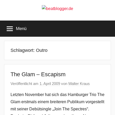
Zum
Inhalt
springen
beatblogger.de
…
and
Menü
the
beat
goes
on
Schlagwort:
Outro
The Glam – Escapism
Veröffentlicht am
1. April 2009
von
Walter Kraus
Letzten November hat sich das Hamburger Trio The
Glam erstmals einem breiteren Publikum vorgestellt
mit seiner Debütsingle „Join The Spectres“.