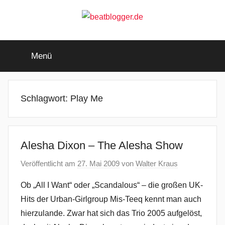
Zum
Inhalt
springen
beatblogger.de
…
and
Menü
the
beat
goes
on
Schlagwort:
Play Me
Alesha Dixon – The Alesha Show
Veröffentlicht am
27. Mai 2009
von
Walter Kraus
Ob „All I Want“ oder „Scandalous“ – die großen UK-
Hits der Urban-Girlgroup Mis-Teeq kennt man auch
hierzulande. Zwar hat sich das Trio 2005 aufgelöst,