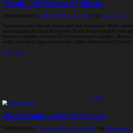
Myrath – Wilderness Of Mirrors
Veröffentlicht am
24. März 2026
21. März 2026
von
Verena Riedl
Vielerorts werden Myrath immer noch dem Progressive Metal zugeordnet
Kurs endgültig Richtung Symphonic Power Metal korrigiert, ohne jed
besonders machten. Auf dem 2024 erschienenen Vorgänger „Karma“ wu
sorgte. Das dieser Tage erscheinende Album „Wilderness Of Mirrors“
Weiterlesen
Alben
Wicked Smile – When Night Falls
Veröffentlicht am
5. Februar 2026
1. Februar 2026
von
Verena Riedl