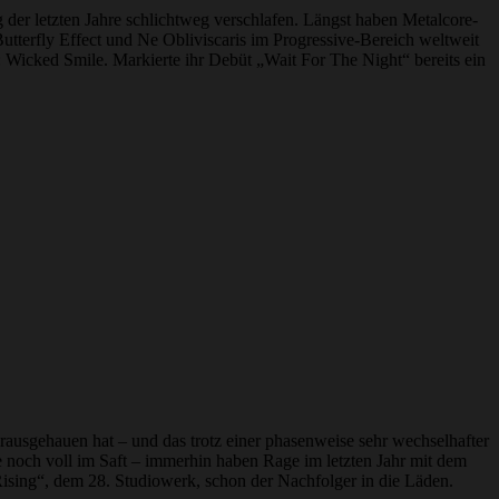
er letzten Jahre schlichtweg verschlafen. Längst haben Metalcore-
terfly Effect und Ne Obliviscaris im Progressive-Bereich weltweit
: Wicked Smile. Markierte ihr Debüt „Wait For The Night“ bereits ein
n rausgehauen hat – und das trotz einer phasenweise sehr wechselhafter
e noch voll im Saft – immerhin haben Rage im letzten Jahr mit dem
 Rising“, dem 28. Studiowerk, schon der Nachfolger in die Läden.