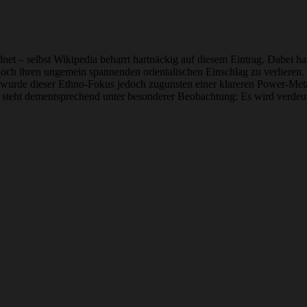
 – selbst Wikipedia beharrt hartnäckig auf diesem Eintrag. Dabei hat 
och ihren ungemein spannenden orientalischen Einschlag zu verlieren.
rde dieser Ethno-Fokus jedoch zugunsten einer klareren Power-Metal
 steht dementsprechend unter besonderer Beobachtung: Es wird verdeut