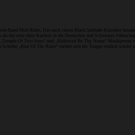
etal-Band Mob Rules. Das nach einem Black Sabbath-Klassiker benannte 
ls das erste ihrer Karriere in die Deutschen und Schweizer Albenchart
 „Temple Of Two Suns“ und „Hollowed Be Thy Name“ Musikpresse wie 
ten Scheibe „Rise Of The Ruler“ meldet sich die Truppe endlich wieder 