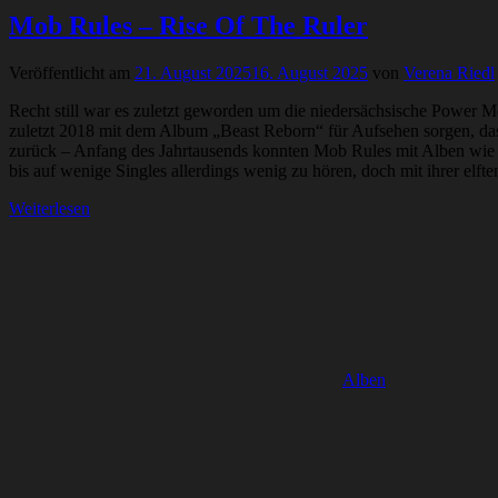
Mob Rules – Rise Of The Ruler
Veröffentlicht am
21. August 2025
16. August 2025
von
Verena Riedl
Recht still war es zuletzt geworden um die niedersächsische Power M
zuletzt 2018 mit dem Album „Beast Reborn“ für Aufsehen sorgen, das a
zurück – Anfang des Jahrtausends konnten Mob Rules mit Alben wie
bis auf wenige Singles allerdings wenig zu hören, doch mit ihrer elf
Weiterlesen
Alben