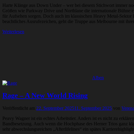
Harte Klänge aus Down Under – wer bei diesem Stichwort immer noch 
Größen wie Parkway Drive und Northlane die internationale Bühne er
für Aufsehen sorgen. Doch auch im klassischen Heavy Metal-Sektor lie
beachtliches Ausrufezeichen, geht die Truppe aus Melbourne mit ihr
Weiterlesen
Alben
Rage – A New World Rising
Veröffentlicht am
22. September 2025
11. September 2025
von
Verena
Peavy Wagner ist ein echtes Arbeitstier. Anders ist es nicht zu erklä
Bandbesetzung. Auch wenn die Hochphase des Herner Trios ganz klar i
sehr abwechslungsreichen „Afterlifelines“ ein spätes Karrierehighlig