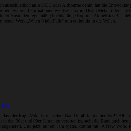
ausschließlich an AC/DC oder Airbourne denkt, hat die Entwicklung d
obert, während Formationen wie Be’lakor im Death Metal- oder The But
fert Australien regelmäßig hochkarätige Exporte. Aktuellstes Beispiel
em neuen Werk „When Night Falls“ nun endgültig in die Vollen.
 Riedl
ren, dass der Rage-Vokalist mit seiner Band in 40 Jahren bereits 27 Albe
n den 90er und 00er Jahren zu verorten ist, steht die Band auch heut
ht abgeliefert. Und jetzt, nur ein Jahr später, kommt mit „A New World