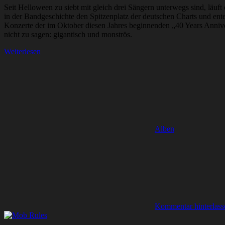
Seit Helloween zu siebt mit gleich drei Sängern unterwegs sind, läuft
in der Bandgeschichte den Spitzenplatz der deutschen Charts und ent
Konzerte der im Oktober diesen Jahres beginnenden „40 Years Anniv
nicht zu sagen: gigantisch und monströs.
Weiterlesen
Alben
Kommentar hinterlass