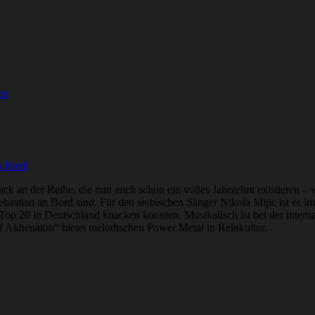
en
 Riedl
ack an der Reihe, die nun auch schon ein volles Jahrzehnt existieren – 
stian an Bord sind. Für den serbischen Sänger Nikola Mijic ist es imm
op 20 in Deutschland knacken konnten. Musikalisch ist bei der intern
Of Akhenaton“ bietet melodischen Power Metal in Reinkultur.