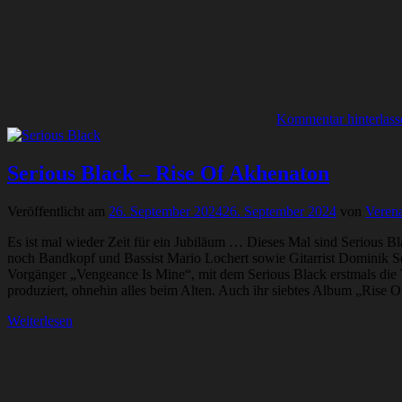
Kommentar hinterlass
Serious Black – Rise Of Akhenaton
Veröffentlicht am
26. September 2024
26. September 2024
von
Verena
Es ist mal wieder Zeit für ein Jubiläum … Dieses Mal sind Serious Bl
noch Bandkopf und Bassist Mario Lochert sowie Gitarrist Dominik Seba
Vorgänger „Vengeance Is Mine“, mit dem Serious Black erstmals die T
produziert, ohnehin alles beim Alten. Auch ihr siebtes Album „Rise 
Weiterlesen