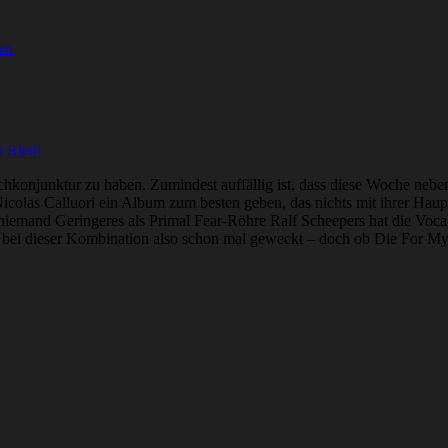
en
 Riedl
chkonjunktur zu haben. Zumindest auffällig ist, dass diese Woche n
icolas Calluori ein Album zum besten geben, das nichts mit ihrer Haup
 niemand Geringeres als Primal Fear-Röhre Ralf Scheepers hat die Vo
bei dieser Kombination also schon mal geweckt – doch ob Die For My