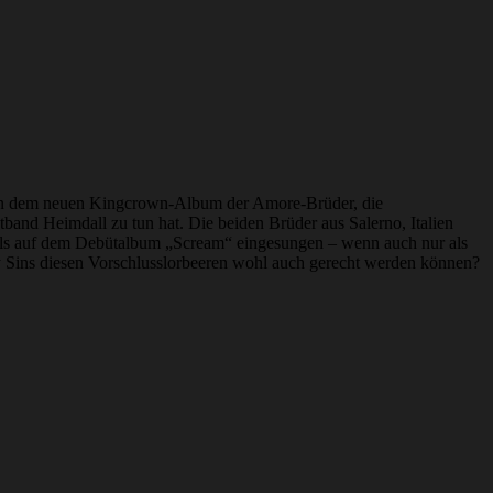
eben dem neuen Kingcrown-Album der Amore-Brüder, die
tband Heimdall zu tun hat. Die beiden Brüder aus Salerno, Italien
cals auf dem Debütalbum „Scream“ eingesungen – wenn auch nur als
 Sins diesen Vorschlusslorbeeren wohl auch gerecht werden können?