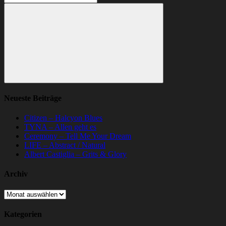
nach:
Suchen
Neueste Beiträge
Citizen – Halcyon Blues
TYNA – Allen geht es
Ceremony – Tell Me Your Dream
LIFE – Abstract / Natural
Albert Castiglia – Grits & Glory
Archiv
Archiv
Kategorien