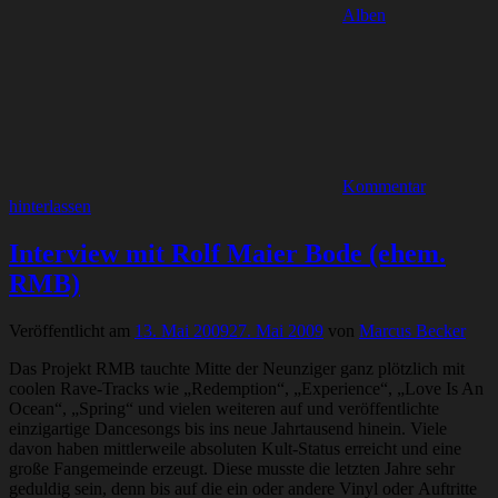
Alben
Kommentar
hinterlassen
Interview mit Rolf Maier Bode (ehem.
RMB)
Veröffentlicht am
13. Mai 2009
27. Mai 2009
von
Marcus Becker
Das Projekt RMB tauchte Mitte der Neunziger ganz plötzlich mit
coolen Rave-Tracks wie „Redemption“, „Experience“, „Love Is An
Ocean“, „Spring“ und vielen weiteren auf und veröffentlichte
einzigartige Dancesongs bis ins neue Jahrtausend hinein. Viele
davon haben mittlerweile absoluten Kult-Status erreicht und eine
große Fangemeinde erzeugt. Diese musste die letzten Jahre sehr
geduldig sein, denn bis auf die ein oder andere Vinyl oder Auftritte