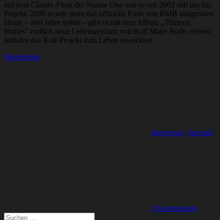
auf dem Classix-Floor der Nature One war es seit 2002 still um das
Projekt. 2006 wurde dann das offizielle Ende von RMB ausgerufen.
Heute – drei Jahre später – gibt es mit dem Album „Thirteen
Stories“ endlich neue Lebenszeichen von Rolf Maier Bode, dessen
Initialen das Kult-Projekt zum Leben erweckten.
Weiterlesen
Interviews
,
Specials
3 Kommentare
Suchen