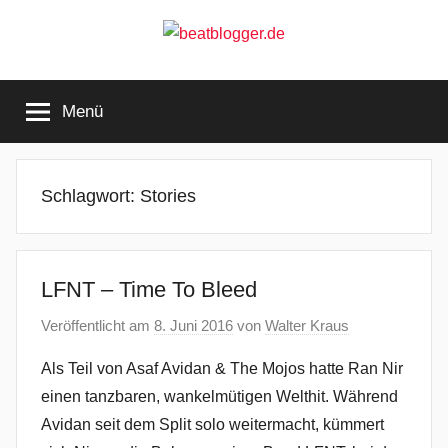
Zum
Inhalt
springen
beatblogger.de
…
and
Menü
the
beat
goes
on
Schlagwort:
Stories
LFNT – Time To Bleed
Veröffentlicht am
8. Juni 2016
von
Walter Kraus
Als Teil von Asaf Avidan & The Mojos hatte Ran Nir
einen tanzbaren, wankelmütigen Welthit. Während
Avidan seit dem Split solo weitermacht, kümmert