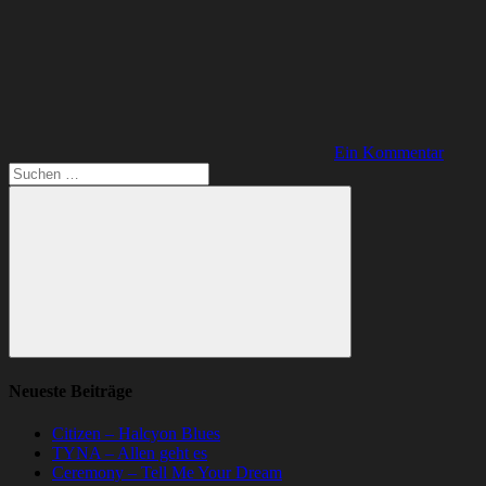
Ein Kommentar
Suchen
nach:
Suchen
Neueste Beiträge
Citizen – Halcyon Blues
TYNA – Allen geht es
Ceremony – Tell Me Your Dream