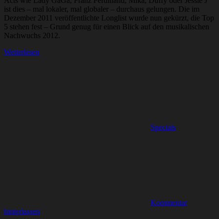
Acts wie Lady GaGa, Franz Ferdinand, Mika, Duffy oder Jessie J
ist dies – mal lokaler, mal globaler – durchaus gelungen. Die im
Dezember 2011 veröffentlichte Longlist wurde nun gekürzt, die Top
5 stehen fest – Grund genug für einen Blick auf den musikalischen
Nachwuchs 2012.
Weiterlesen
Specials
Kommentar
hinterlassen