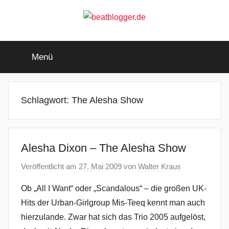
Zum
Inhalt
springen
beatblogger.de
…
and
Menü
the
beat
goes
on
Schlagwort:
The Alesha Show
Alesha Dixon – The Alesha Show
Veröffentlicht am
27. Mai 2009
von
Walter Kraus
Ob „All I Want“ oder „Scandalous“ – die großen UK-
Hits der Urban-Girlgroup Mis-Teeq kennt man auch
hierzulande. Zwar hat sich das Trio 2005 aufgelöst,