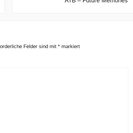
ATB – Future Memories
forderliche Felder sind mit
*
markiert