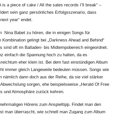
 a piece of cake / All the sales records I’ll break“ –
dert sein ganz persönliches Erfolgsszenario, dass
next year“ endet.
 Nina Babet zu hören, die in einigen Songs für
he Kombination gelingt bei „Darkness Ahead and Behind“
s sind oft im Balladen- bis Midtempobereich eingeordnet.
nz einfach die Spannung hoch zu halten, da es
sreichtum eher klein ist. Bei dem fast einstündigen Album
icht immer gleich Langeweile bedeuten müssen. Songs wie
 nämlich dann doch aus der Reihe, da sie viel stärker
 Abwechslung sorgen, ehe beispielsweise „Herald Of Free
mus und Atmosphäre zurück kehren.
 mehrmaligen Hörens zum Anspieltipp. Findet man den
 ist man überrascht, wie schnell man Zugang zum Album