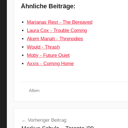
Ähnliche Beiträge:
Marianas Rest - The Bereaved
Laura Cox - Trouble Coming
Akem Manah - Threnodies
Would - Thrash
Moby - Future Quiet
Axxis - Coming Home
Alben
5
Beitragsnavigation
0
Vorheriger Beitrag
C
e