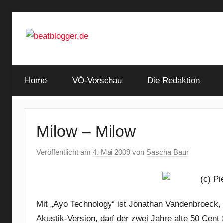
Zum
Inhalt
springen
…
beatblogger.de
and
Home
the
VÖ-Vorschau
Die Redaktion
beat
goes
on
Milow – Milow
Veröffentlicht am
4. Mai 2009
von
Sascha Baur
Mit „Ayo Technology“ ist Jonathan Vandenbroeck,
Akustik-Version, darf der zwei Jahre alte 50 Cent