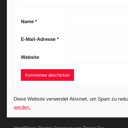
B
e
l
Name
*
g
i
E-Mail-Adresse
*
e
n
Website
,
C
o
m
i
n
Diese Website verwendet Akismet, um Spam zu redu
g
werden.
o
f
A