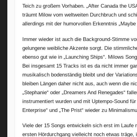
Teich zu großem Vorhaben. „After Canada the USA is
träumt Milow vom weltweiten Durchbruch und schil
allerdings mit der humorvollen Erkenntnis „Maybe 
Immer wieder ist auch die Background-Stimme von
gelungene weibliche Akzente sorgt. Die stimmlic
ebenso gut wie in „Launching Ships“. Milows Song
Bei insgesamt 15 Tracks ist es da nicht immer ga
musikalisch bodenständig bleibt und der Variation
bleiben Längen daher nicht aus, auch wenn die n
„Stephanie“ oder „Dreamers And Renegades“ fallen
instrumentiert wurden und mit Uptempo-Sound für
Enterprise“ und „The Prist“ wieder zu Minimalis
Viele der 15 Songs entwickeln sich erst im Laufe
ersten Hördurchgang vielleicht noch etwas träge,