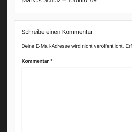
Markus Schulz – Toronto ’09
n
t
,
A
Schreibe einen Kommentar
y
o
Deine E-Mail-Adresse wird nicht veröffentlicht.
Er
T
Kommentar
*
e
c
h
n
o
l
o
g
y
,